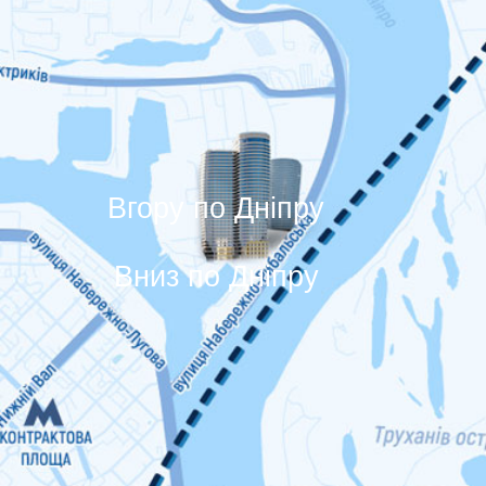
меню
Вгору по Дніпру
Вниз по Дніпру
+38 044 294 80 25
вул. Болсуновська, 6