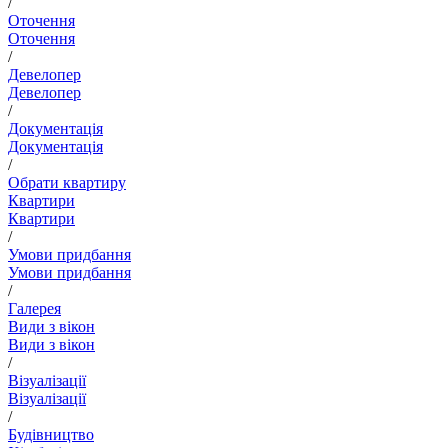
/
Оточення
Оточення
/
Девелопер
Девелопер
/
Документація
Документація
/
Обрати квартиру
Квартири
Квартири
/
Умови придбання
Умови придбання
/
Галерея
Види з вікон
Види з вікон
/
Візуалізації
Візуалізації
/
Будівництво