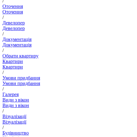
/
Оточення
Оточення
/
Девелопер
Девелопер
/
Документація
Документація
/
Обрати квартиру
Квартири
Квартири
/
Умови придбання
Умови придбання
/
Галерея
Види з вікон
Види з вікон
/
Візуалізації
Візуалізації
/
Будівництво