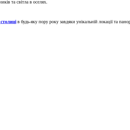
иків та світла в оселях.
столиці
в будь-яку пору року завдяки унікальній локації та пан