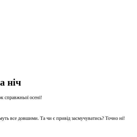
а ніч
ок справжньої осені!
имуть все довшими. Та чи є привід засмучуватись? Точно ні!