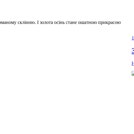
орманому склінню. І золота осінь стане ошатною прикрасою
1
Н