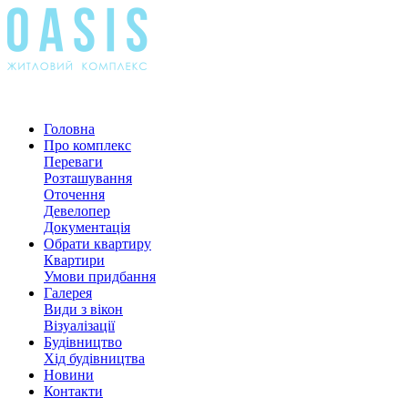
Головна
Про комплекс
Переваги
Розташування
Оточення
Девелопер
Документація
Обрати квартиру
Квартири
Умови придбання
Галерея
Види з вікон
Візуалізації
Будівництво
Хід будівництва
Новини
Контакти